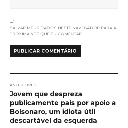
SALVAR MEUS DADOS NESTE NAVEGADOR PARA A
PRÓXIMA VEZ QUE EU COMENTAR.
Navegação
ANTERIORES
de
Jovem que despreza
Post
anterior:
publicamente pais por apoio a
Post
Bolsonaro, um idiota útil
descartável da esquerda