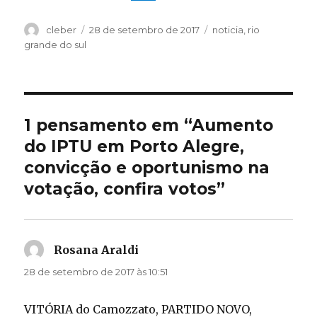
Autor
Publicado
Categorias
cleber
28 de setembro de 2017
noticia
,
rio
em
grande do sul
1 pensamento em “Aumento
do IPTU em Porto Alegre,
convicção e oportunismo na
votação, confira votos”
Rosana Araldi
disse:
28 de setembro de 2017 às 10:51
VITÓRIA do Camozzato, PARTIDO NOVO,