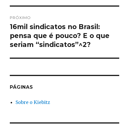
PRÓXIMO
16mil sindicatos no Brasil:
Próximo
post:
pensa que é pouco? E o que
seriam “sindicatos”^2?
PÁGINAS
Sobre o Kiebitz