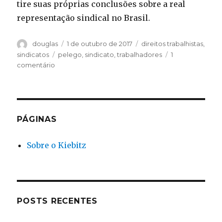
tire suas próprias conclusões sobre a real
representação sindical no Brasil.
Autor
Publicado
Categorias
douglas
1 de outubro de 2017
direitos trabalhistas
,
em
Tags
sindicatos
pelego
,
sindicato
,
trabalhadores
1
em
comentário
16mil
sindicatos
no
Brasil:
pensa
PÁGINAS
que
é
Sobre o Kiebitz
pouco?
E
o
que
seriam
“sindicatos”^2?
POSTS RECENTES