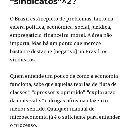
“sindicatos”^2?
presidenciável
a
se
O Brasil está repleto de problemas, tanto na
posicionar
a
esfera política, econômica, social, jurídica,
favor
empregatícia, financeira, moral. A área não
do
importa. Mas há um ponto que merece
Uber
bastante destaque [negativo] no Brasil: os
sindicatos.
Quem entende um pouco de como a economia
funciona, sabe que aquelas teorias de “luta de
classes”, “opressor x oprimido”, “exploração
da mais-valis” e drogas afins não fazem o
menor sentido. Qualquer manual de
microeconomia já é o suficiente para entender
o processo.