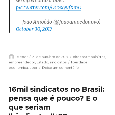
serviços como o Uber.
pic.twitter.com/OCGxvvfXmO
— João Amoêdo (@joaoamoedonovo)
October 30, 2017
Autor
Publicado
Categorias
cleber
31 de outubro de 2017
direitos trabalhistas
,
em
Tags
empreendedor
,
Estado
,
sindicatos
liberdade
em
economica
,
uber
Deixe um comentário
João
Amoedo
do
16mil sindicatos no Brasil:
Partido
Novo
pensa que é pouco? E o
é
que seriam
o
único