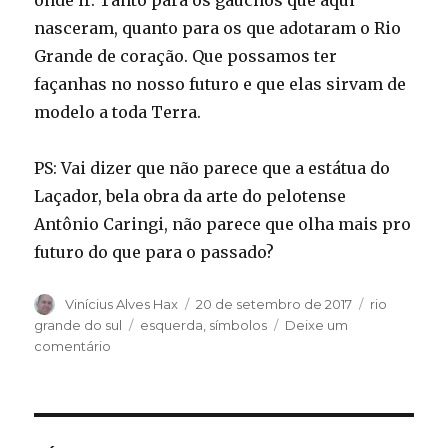
onde ir. Tanto para os gaúchos que aqui
nasceram, quanto para os que adotaram o Rio
Grande de coração. Que possamos ter
façanhas no nosso futuro e que elas sirvam de
modelo a toda Terra.
PS: Vai dizer que não parece que a estátua do
Laçador, bela obra da arte do pelotense
Antônio Caringi, não parece que olha mais pro
futuro do que para o passado?
Autor
Publicado
Categorias
Vinícius Alves Hax
20 de setembro de 2017
rio
em
Tags
grande do sul
esquerda
,
símbolos
Deixe um
em
comentário
De
modelo
à
toda