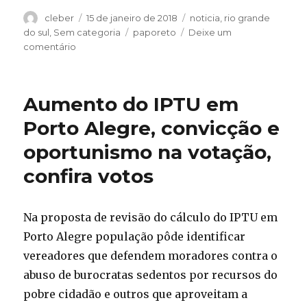
Autor
Publicado
Categorias
cleber
15 de janeiro de 2018
noticia
,
rio grande
em
Tags
do sul
,
Sem categoria
paporeto
Deixe um
em
comentário
Programa
Papo
Reto
Aumento do IPTU em
13/01,
Desesquerdizando
Porto Alegre, convicção e
Notícias
oportunismo na votação,
da
Semana
confira votos
e
Papo
sobre
Na proposta de revisão do cálculo do IPTU em
Bitcoin
Porto Alegre população pôde identificar
vereadores que defendem moradores contra o
abuso de burocratas sedentos por recursos do
pobre cidadão e outros que aproveitam a