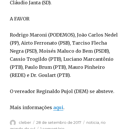
Cláudio Janta (SD).
A FAVOR
Rodrigo Maroni (PODEMOS), João Carlos Nedel
(PP), Airto Ferronato (PSB), Tarciso Flecha
Negra (PSD), Moisés Maluco do Bem (PSDB),
Cassio Trogildo (PTB), Luciano Marcantônio
(PTB), Paulo Brum (PTB), Mauro Pinheiro
(REDE) e Dr. Goulart (PTB).
O vereador Reginaldo Pujol (DEM) se absteve.
Mais informações
aqui
.
Autor
Publicado
Categorias
cleber
28 de setembro de 2017
noticia
,
rio
em
em
grande do sul
1 comentário