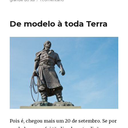
Aumento
do
IPTU
De modelo à toda Terra
em
Porto
Alegre,
convicção
e
oportunismo
na
votação,
confira
votos
Pois é, chegou mais um 20 de setembro. Se por