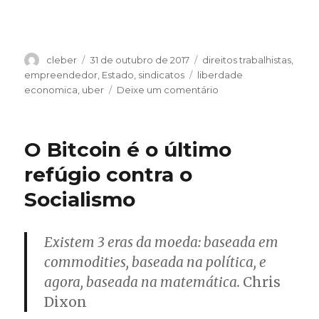
Autor
Publicado
Categorias
cleber
31 de outubro de 2017
direitos trabalhistas
,
em
Tags
empreendedor
,
Estado
,
sindicatos
liberdade
em
economica
,
uber
Deixe um comentário
João
Amoedo
do
O Bitcoin é o último
Partido
Novo
refúgio contra o
é
Socialismo
o
único
presidenciável
a
Existem 3 eras da moeda: baseada em
se
commodities, baseada na política, e
posicionar
agora, baseada na matemática.
Chris
a
favor
Dixon
do