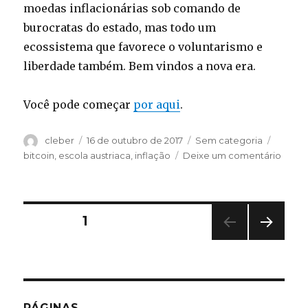
moedas inflacionárias sob comando de
burocratas do estado, mas todo um
ecossistema que favorece o voluntarismo e
liberdade também. Bem vindos a nova era.
Você pode começar
por aqui
.
Autor
Publicado
Categorias
Tags
cleber
16 de outubro de 2017
Sem categoria
em
em
bitcoin
,
escola austriaca
,
inflação
Deixe um comentário
O
Bitcoi
é
o
Paginação
PÁGINA
1
últim
refúg
PRÓ
de
contr
XIMA
o
PÁGI
posts
NA
Socia
PÁGINAS