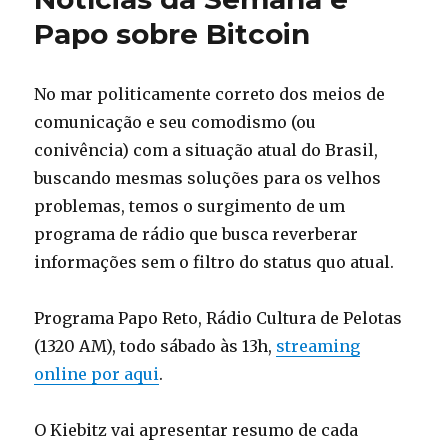
aliados
Papo sobre Bitcoin
de
Maduro
no
No mar politicamente correto dos meios de
Brasil
tem
comunicação e seu comodismo (ou
SANGUE
conivência) com a situação atual do Brasil,
nas
buscando mesmas soluções para os velhos
Mãos
problemas, temos o surgimento de um
programa de rádio que busca reverberar
informações sem o filtro do status quo atual.
Programa Papo Reto, Rádio Cultura de Pelotas
(1320 AM), todo sábado às 13h,
streaming
online por aqui
.
O Kiebitz vai apresentar resumo de cada