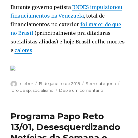
Durante governo petista
BNDES impulsionou
financiamentos na Venezuela
, total de
financiamentos no exterior
foi maior do que
no Brasil
(principalmente pra ditaduras
socialistas aliadas) e hoje Brasil colhe mortes
e
calotes
.
Autor
Publicado
Categorias
Tags
cleber
19 de janeiro de 2018
Sem categoria
em
em
foro de sp
,
socialismo
Deixe um comentário
Na
Morte
de
Programa Papo Reto
Oscar
Perez
13/01, Desesquerdizando
PT
Notícias da Semana e
e