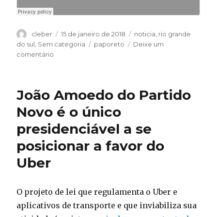
Autor
Publicado
Categorias
cleber
15 de janeiro de 2018
noticia
,
rio grande
em
Tags
do sul
,
Sem categoria
paporeto
Deixe um
em
comentário
Programa
Papo
Reto
João Amoedo do Partido
13/01,
Desesquerdizando
Novo é o único
Notícias
presidenciável a se
da
Semana
posicionar a favor do
e
Papo
Uber
sobre
Bitcoin
O projeto de lei que regulamenta o Uber e
aplicativos de transporte e que inviabiliza sua