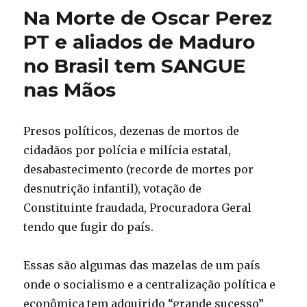
20/01,
Na Morte de Oscar Perez
Oscar
Perez,
PT e aliados de Maduro
Mãos
no Brasil tem SANGUE
Sujas
de
nas Mãos
Sangue
do
PT,
Presos políticos, dezenas de mortos de
Informação,
Liberdade
cidadãos por polícia e milícia estatal,
e
desabastecimento (recorde de mortes por
Privilégios
desnutrição infantil), votação de
na
Educação
Constituinte fraudada, Procuradora Geral
tendo que fugir do país.
Essas são algumas das mazelas de um país
onde o socialismo e a centralização política e
econômica tem adquirido “grande sucesso”