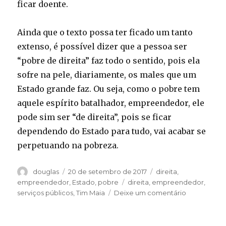
ficar doente.
Ainda que o texto possa ter ficado um tanto
extenso, é possível dizer que a pessoa ser
“pobre de direita” faz todo o sentido, pois ela
sofre na pele, diariamente, os males que um
Estado grande faz. Ou seja, como o pobre tem
aquele espírito batalhador, empreendedor, ele
pode sim ser “de direita”, pois se ficar
dependendo do Estado para tudo, vai acabar se
perpetuando na pobreza.
Autor
Publicado
Categorias
douglas
20 de setembro de 2017
direita
,
em
Tags
empreendedor
,
Estado
,
pobre
direita
,
empreendedor
,
em
serviços públicos
,
Tim Maia
Deixe um comentário
Afinal
de
contas,