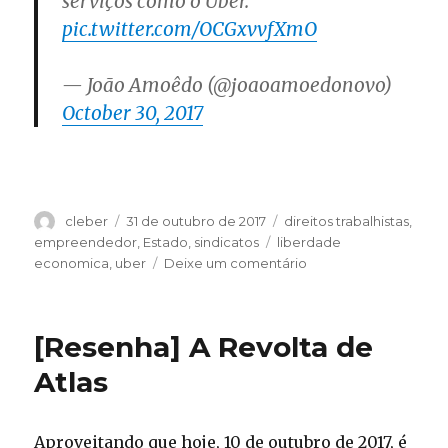
serviços como o Uber.
pic.twitter.com/OCGxvvfXmO
— João Amoêdo (@joaoamoedonovo)
October 30, 2017
Autor
Publicado
Categorias
cleber
31 de outubro de 2017
direitos trabalhistas
,
em
Tags
empreendedor
,
Estado
,
sindicatos
liberdade
em
economica
,
uber
Deixe um comentário
João
Amoedo
do
[Resenha] A Revolta de
Partido
Novo
Atlas
é
o
único
Aproveitando que hoje, 10 de outubro de 2017, é