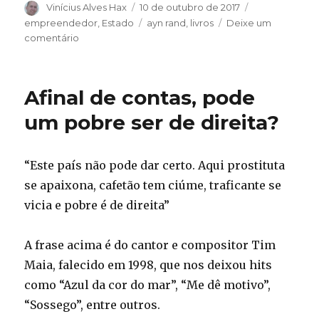
Autor
Publicado
Categorias
Vinícius Alves Hax
10 de outubro de 2017
em
Tags
empreendedor
,
Estado
ayn rand
,
livros
Deixe um
em
comentário
[Resenha]
A
Revolta
Afinal de contas, pode
de
Atlas
um pobre ser de direita?
“Este país não pode dar certo. Aqui prostituta
se apaixona, cafetão tem ciúme, traficante se
vicia e pobre é de direita”
A frase acima é do cantor e compositor Tim
Maia, falecido em 1998, que nos deixou hits
como “Azul da cor do mar”, “Me dê motivo”,
“Sossego”, entre outros.