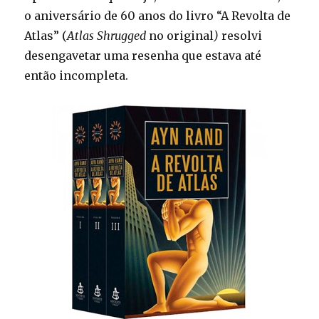
presidenciável
o aniversário de 60 anos do livro “A Revolta de
a
se
Atlas” (
Atlas Shrugged
no original
)
resolvi
posicionar
desengavetar uma resenha que estava até
a
então incompleta.
favor
do
Uber