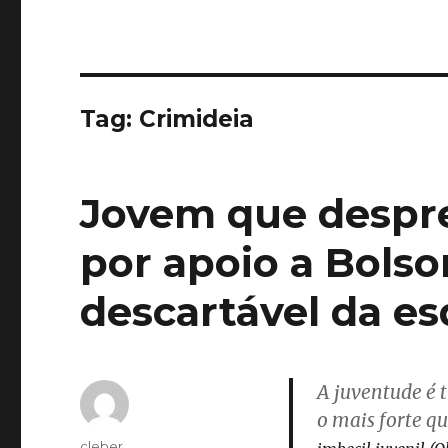
Tag:
Crimideia
Jovem que despre
por apoio a Bolso
descartável da e
A juventude é 
o mais forte q
Autor
cleber