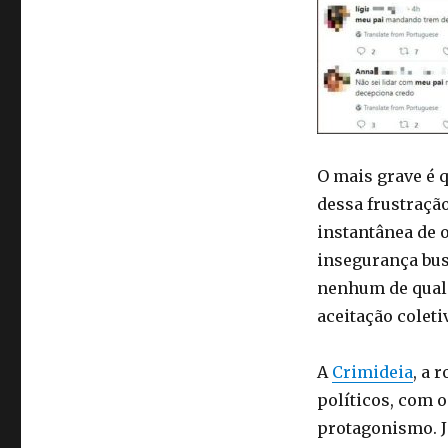
O mais grave é q
dessa frustraçã
instantânea de 
insegurança bus
nenhum de qual
aceitação coleti
A
Crimideia
, a 
políticos, com 
protagonismo. J