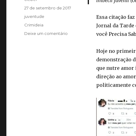
imbecil juvenil (O
Publicado
27 de setembro de 2017
em
Categorias
juventude
Essa citação faz
Tags
Crimideia
Jornal da Tarde
em
Deixe um comentário
você Precisa Sab
Jovem
que
Hoje no primeir
despreza
publicamente
demonstração de
pais
que nutre amor 
por
direção ao amor
apoio
a
politicamente c
Bolsonaro,
um
idiota
útil
descartável
da
esquerda