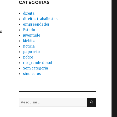
CATEGORIAS
direita
direitos trabalhistas
empreendedor
Estado
 o
juventude
kiebitz
noticia
papo reto
pobre
rio grande do sul
Sem categoria
sindicatos
PESQUISA
Pesquisar
por: