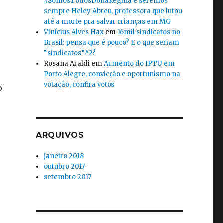
#SomosTodosDonaRegina e seremos
sempre Heley Abreu, professora que lutou
até a morte pra salvar crianças em MG
Vinícius Alves Hax
em
16mil sindicatos no
Brasil: pensa que é pouco? E o que seriam
“sindicatos”^2?
Rosana Araldi
em
Aumento do IPTU em
Porto Alegre, convicção e oportunismo na
votação, confira votos
o
ARQUIVOS
janeiro 2018
outubro 2017
setembro 2017