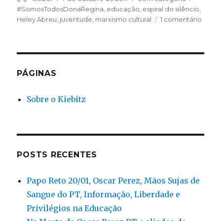
em
#SomosTodosDonaRegina
,
educação
,
espiral do silêncio
,
em
Heley Abreu
,
juventude
,
marxismo cultural
1 comentário
#Som
e
sere
semp
Heley
PÁGINAS
Abreu
profe
Sobre o Kiebitz
que
lutou
até
a
mort
pra
POSTS RECENTES
salvar
crian
Papo Reto 20/01, Oscar Perez, Mãos Sujas de
em
Sangue do PT, Informação, Liberdade e
MG
Privilégios na Educação