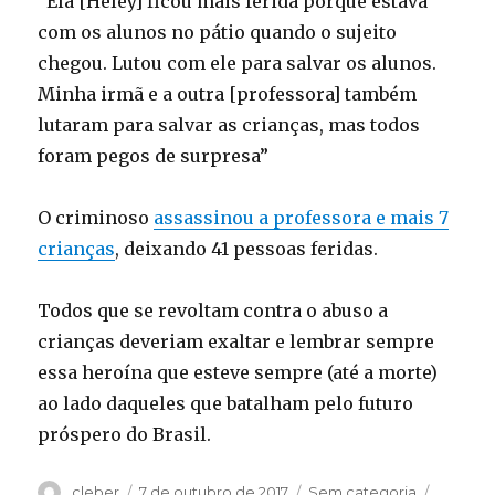
“Ela [Heley] ficou mais ferida porque estava
com os alunos no pátio quando o sujeito
chegou. Lutou com ele para salvar os alunos.
Minha irmã e a outra [professora] também
lutaram para salvar as crianças, mas todos
foram pegos de surpresa”
O criminoso
assassinou a professora e mais 7
crianças
, deixando 41 pessoas feridas.
Todos que se revoltam contra o abuso a
crianças deveriam exaltar e lembrar sempre
essa heroína que esteve sempre (até a morte)
ao lado daqueles que batalham pelo futuro
próspero do Brasil.
Autor
Publicado
Categorias
Tags
cleber
7 de outubro de 2017
Sem categoria