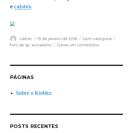
e
calotes
.
Autor
Publicado
Categorias
Tags
cleber
19 de janeiro de 2018
Sem categoria
em
em
foro de sp
,
socialismo
Deixe um comentário
Na
Morte
de
Oscar
Perez
PÁGINAS
PT
e
Sobre o Kiebitz
aliados
de
Maduro
no
Brasil
tem
POSTS RECENTES
SANGUE